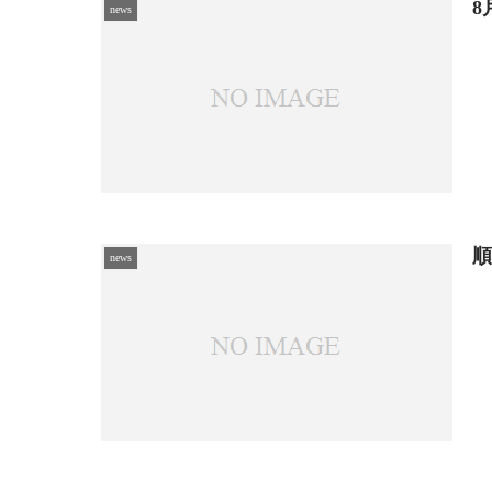
8
news
news